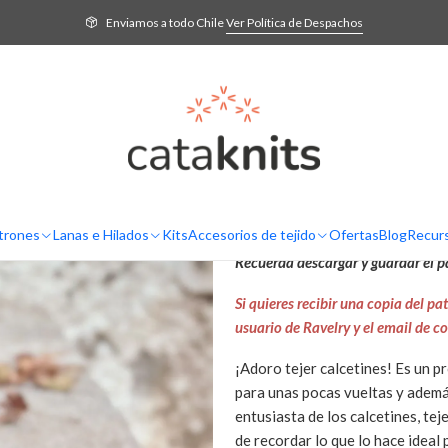
Inicio
Patrones
Patrones en Español
Regina Socks - Patrón de Tejido
Enviamos a todo Chile
Ver Política de Despachos
Regina Socks 
5.0
6 reseñas
AGREG
Cantidad
DESCRIPCIÓN
Patrón de tejido en formato PDF qu
trones
Lanas e Hilados
Kits
Accesorios de tejido
Ofertas
Blog
Recur
la compra, recibirás un email con 
Recuerda descargar y guardar el pa
Si quieres recibir una copia del 
usuario de Ravelry y el email de 
¡Adoro tejer calcetines! Es un 
para unas pocas vueltas y además
entusiasta de los calcetines, tej
de recordar lo que lo hace ideal 