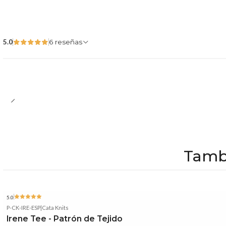
5.0
6 reseñas
Tambi
5.0
P-CK-IRE-ESP
|
Cata Knits
Irene Tee - Patrón de Tejido