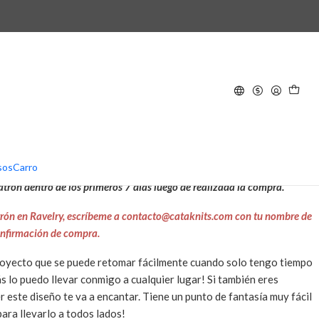
- Patrón de Tejido
AR AL CARRO
COMPRAR AHORA
e trae las instrucciones para tejer este diseño. Una vez que se confirme
sos
Carro
un link para descargar el patrón. Tendrás la versión en español.
trón dentro de los primeros 7 días luego de realizada la compra.
patrón en Ravelry, escríbeme a contacto@cataknits.com con tu nombre de
confirmación de compra.
proyecto que se puede retomar fácilmente cuando solo tengo tiempo
 lo puedo llevar conmigo a cualquier lugar! Si también eres
er este diseño te va a encantar. Tiene un punto de fantasía muy fácil
para llevarlo a todos lados!