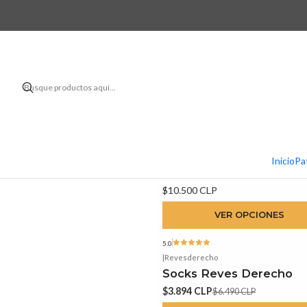
Descubre nues
5.0
|
Rosários 4
Inicio
Pa
Aurora
$10.500 CLP
VER OPCIONES
5.0
-40%
OFF
|
Revesderecho
Socks Reves Derecho
$3.894 CLP
$6.490 CLP