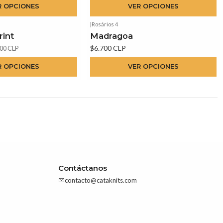
R OPCIONES
VER OPCIONES
|
Rosários 4
int
Madragoa
$6.700 CLP
00 CLP
R OPCIONES
VER OPCIONES
Contáctanos
contacto@cataknits.com