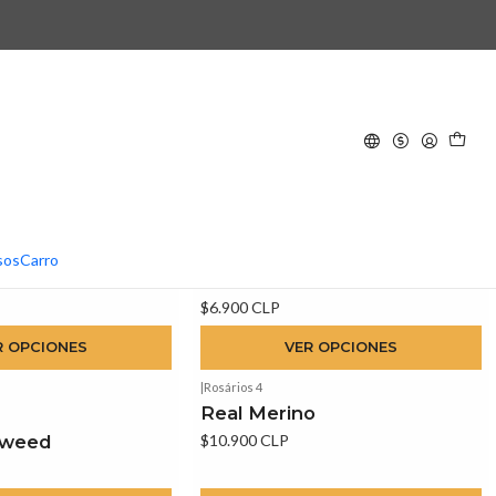
cto de tejido!
4.9
|
Rosários 4
sos
Carro
Merino Land
$6.900 CLP
R OPCIONES
VER OPCIONES
|
Rosários 4
Real Merino
Tweed
$10.900 CLP