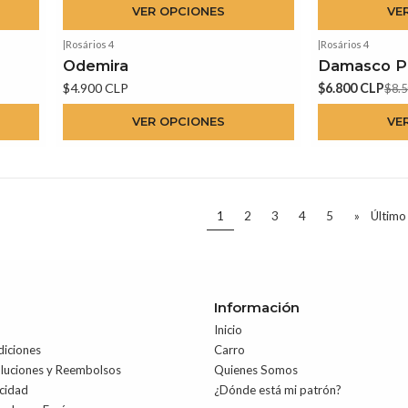
VER OPCIONES
VE
|
Rosários 4
|
Rosários 4
-20%
OFF
Odemira
Damasco Pr
$4.900 CLP
$6.800 CLP
$8.5
VER OPCIONES
VE
1
2
3
4
5
»
Último
Información
Inicio
diciones
Carro
oluciones y Reembolsos
Quienes Somos
acidad
¿Dónde está mi patrón?