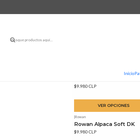
|
Rowan
Inicio
Pa
Rowan Felted Tweed
$9.980 CLP
VER OPCIONES
|
Rowan
Rowan Alpaca Soft DK
$9.980 CLP