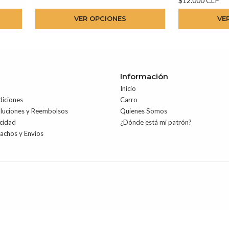
$12.000 CLP
VER OPCIONES
VE
Información
Inicio
diciones
Carro
oluciones y Reembolsos
Quienes Somos
acidad
¿Dónde está mi patrón?
pachos y Envíos