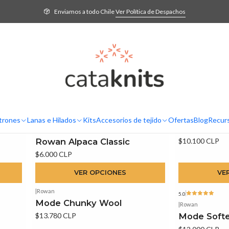
Inicio
Lanas e Hilados
Por Marca
Rowan
Enviamos a todo Chile
Ver Política de Despachos
Rowan
Descubre su elegancia, calidad y paleta de colores inigualable.
¡Inspírate y crea proyectos soñados!
|
Rowan
4.5
trones
Lanas e Hilados
Kits
Accesorios de tejido
Ofertas
Blog
Recur
Rowan Kid 
|
Rowan
Rowan Alpaca Classic
$10.100 CLP
$6.000 CLP
VER OPCIONES
VE
|
Rowan
5.0
Mode Chunky Wool
|
Rowan
$13.780 CLP
Mode Softe