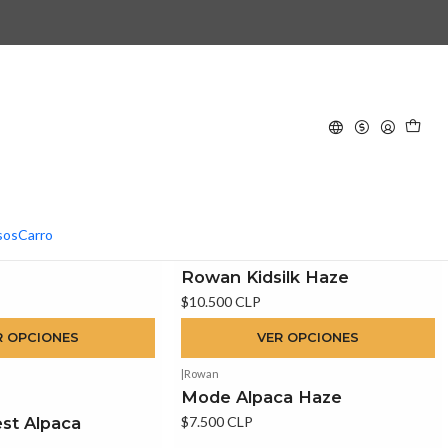
5.0
sos
Carro
Classic
|
Rowan
Rowan Kidsilk Haze
$10.500 CLP
R OPCIONES
VER OPCIONES
|
Rowan
Mode Alpaca Haze
st Alpaca
$7.500 CLP