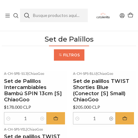
Enviamos a todo Chile
Ver Política de Despachos
Inicio
Accesorios de tejido
Set de Palillos
Set de Palillos
FILTROS
A-CH-SPB-S13
|
ChiaoGoo
A-CH-SPS-BLU
|
ChiaoGoo
Set de Palillos
Set de palillos TWIST
Intercambiables
Shorties Blue
Bambú SPIN 13cm [S]
(Conector [S] Small)
ChiaoGoo
ChiaoGoo
$178.000 CLP
$205.000 CLP
Cantidad
Cantidad
A-CH-SPS-YEL
|
ChiaoGoo
Set de palillos TWIST