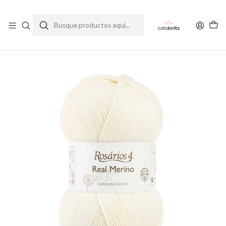
Enviamos a todo Chile
Ver Política de Despachos
Inicio
Lanas e Hilados
Por Marca
Rosários 4
Otoño/Invierno
Real Merino