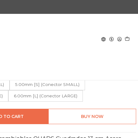
Acero Inoxidable
ulares Intercambiables QUADS
cm Acero Inoxidable
L)
3.50mm [S] (Conector SMALL)
L)
4.00mm [S] (Conector SMALL)
L)
5.00mm [S] (Conector SMALL)
E)
6.00mm [L] (Conector LARGE)
D TO CART
BUY NOW