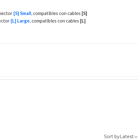
nector
[S] Small
, compatibles con cables
[S]
ector
[L] Large
, compatibles con cables
[L]
Sort by
Latest