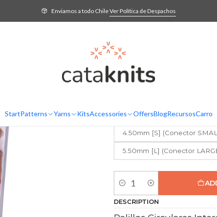
ies
Palillos
Palillos Circulares Intercambiables QUADS Cuadrados 13 cm 
Enviamos a todo Chile
Ver Política de Despachos
Palillos Circ
Cuadrados 13 
5.0
1 review
ELEGIR TAMAÑO
3.25mm [S] (Conector SMAL
Start
Patterns
Yarns
Kits
Accessories
Offers
Blog
Recursos
Carro
3.75mm [S] (Conector SMAL
4.50mm [S] (Conector SMAL
5.50mm [L] (Conector LARG
AD
Quantity
DESCRIPTION