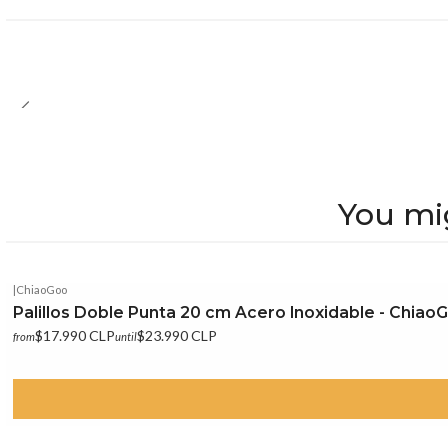
You mig
|
ChiaoGoo
Palillos Doble Punta 20 cm Acero Inoxidable - Chiao
$17.990 CLP
$23.990 CLP
from
until