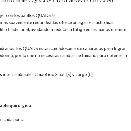
tercambiables QUADS Cuadrados 13 cm Acero
jer con los palillos QUADS ✨
quinas suavemente redondeadas ofrece un agarre mucho más
llo tradicional, ayudando a reducir la fatiga en las manos durante
cuadrados, los QUADS están cuidadosamente calibrados para lograr
redondo, por lo que no necesitas cambiar de tamaño para obtener la
s intercambiables ChiaoGoo Small [S] y Large [L]
able quirúrgico
s
en cada punta