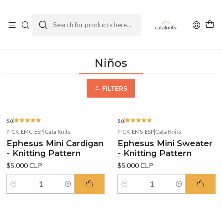
Enviamos a todo Chile
Ver Política de Despachos
Home
Patterns
Niños
Niños
FILTERS
5.0
5.0
P-CK-EMC-ESP
|
Cata Knits
P-CK-EMS-ESP
|
Cata Knits
Ephesus Mini Cardigan
Ephesus Mini Sweater
- Knitting Pattern
- Knitting Pattern
$5.000 CLP
$5.000 CLP
Quantity
Quantity