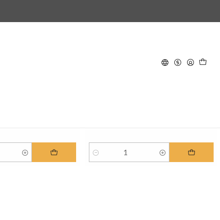
P-CK-RVV-ESP
|
Cata Knits
Retro Vibe - Patrón de Tejido
a Knits
y - Patrón de
$5.000 CLP
Quantity