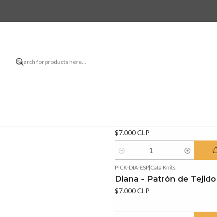
5.0
P-CK-RAC-ESP
|
Cata Knits
Rachel Vest - Patrón de
Tejido
$7.000 CLP
Quantity
P-CK-DIA-ESP
|
Cata Knits
Diana - Patrón de Tejido
$7.000 CLP