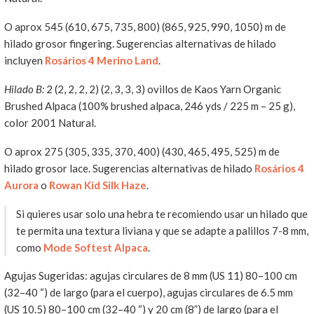
O aprox 545 (610, 675, 735, 800) (865, 925, 990, 1050) m de
hilado grosor fingering. Sugerencias alternativas de hilado
incluyen
Rosários 4 Merino Land
.
Hilado B:
2 (2, 2, 2, 2) (2, 3, 3, 3) ovillos de Kaos Yarn Organic
Brushed Alpaca (100% brushed alpaca, 246 yds / 225 m – 25 g),
color 2001 Natural.
O aprox 275 (305, 335, 370, 400) (430, 465, 495, 525) m de
hilado grosor lace. Sugerencias alternativas de hilado
Rosários 4
Aurora
o
Rowan Kid Silk Haze
.
Si quieres usar solo una hebra te recomiendo usar un hilado que
te permita una textura liviana y que se adapte a palillos 7-8 mm,
como
Mode Softest Alpaca
.
Agujas Sugeridas: agujas circulares de 8 mm (US 11) 80–100 cm
(32–40 “) de largo (para el cuerpo), agujas circulares de 6.5 mm
(US 10.5) 80–100 cm (32–40 “) y 20 cm (8”) de largo (para el