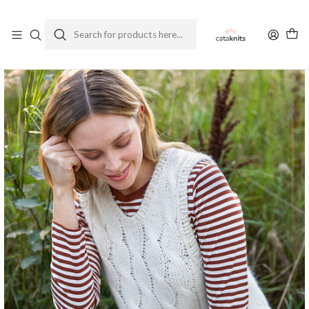
Enviamos a todo Chile
Ver Política de Despachos
Home
Patterns
Spanish
Diana - Patrón de Tejido