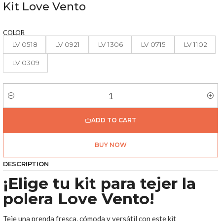
Kit Love Vento
COLOR
LV 0518
LV 0921
LV 1306
LV 0715
LV 1102
LV 0309
Quantity
ADD TO CART
BUY NOW
DESCRIPTION
¡Elige tu kit para tejer la
polera Love Vento!
Teje una prenda fresca, cómoda y versátil con este kit