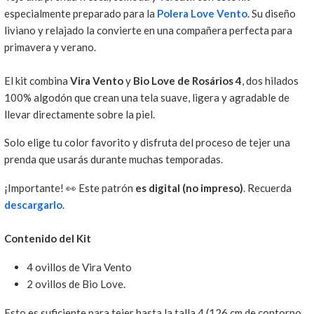
especialmente preparado para la
Polera Love Vento
. Su diseño
liviano y relajado la convierte en una compañera perfecta para
primavera y verano.
El kit combina
Vira Vento
y
Bio Love de Rosários 4
, dos hilados
100% algodón que crean una tela suave, ligera y agradable de
llevar directamente sobre la piel.
Solo elige tu color favorito y disfruta del proceso de tejer una
prenda que usarás durante muchas temporadas.
¡Importante! 👀 Este patrón
es digital (no impreso)
. Recuerda
descargarlo
.
Contenido del Kit
4 ovillos de Vira Vento
2 ovillos de Bio Love.
Esto es suficiente para tejer hasta la talla 4 (126 cm de contorno