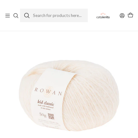
Enviamos a todo Chile
Ver Política de Despachos
Home
Yarns
By Composition
Wool
Rowan Kid Classic