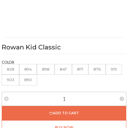
Rowan Kid Classic
COLOR
828
894
898
847
871
876
919
903
890
Quantity
ADD TO CART
BUY NOW