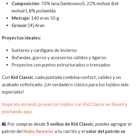
Composición:
70% lana (lambswool), 22% mohair (kid
mohair), 8% poliamida
Metraje:
140 m en 50 g
Grosor:
[4] Aran
Proyectos ideales:
Suéteres y cardigans de invierno
Bufandas, gorros y accesorios cálidos y ligeros
Proyectos con puntos estructurados o trenzados
Con
Kid Classic
, cada puntada combina confort, calidez y un
acabado sofisticado. ¡Un verdadero clásico para tus tejidos más
especiales!
Inspírate mirando proyectos tejidos con Kid Classic en Ravelry
pinchando aquí.
🛍️ Por compras desde
5 ovillos de
Kid Classic
, puedes agregar el
patrón del
Nobu Sweater
a tu carrito y el
valor del patrón se