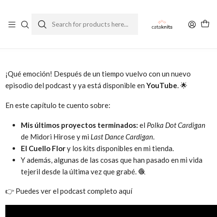
Enviamos a todo Chile
Ver Política de Despachos
Home
Blog
🎙️ ¡Nuevo episodio del podcast en YouTube! Te cuento todo sobre mis
últimos proyectos
¡Qué emoción! Después de un tiempo vuelvo con un nuevo
episodio del podcast y ya está disponible en
YouTube
. 🌟
En este capítulo te cuento sobre:
Mis últimos proyectos terminados:
el
Polka Dot Cardigan
de Midori Hirose y mi
Last Dance Cardigan
.
El Cuello Flor
y los kits disponibles en mi tienda.
Y además, algunas de las cosas que han pasado en mi vida
tejeril desde la última vez que grabé. 🧶
👉 Puedes ver el podcast completo aquí