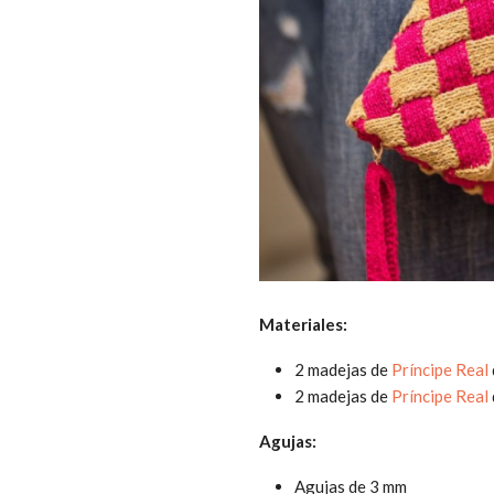
Materiales:
2 madejas de
Príncipe Real
2 madejas de
Príncipe Real
Agujas:
Agujas de 3 mm