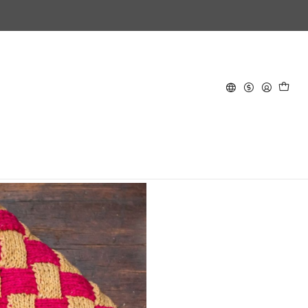
y sorprendente. El
Clutch Real
ante, con una estructura firme y
anto un accesorio moderno como