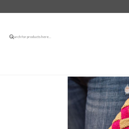
Clutch Real
Un bolso de mano lleno de textu
se construye a partir de tiras t
un acabado sofisticado.
Ideal para quienes disfrutan lo
un detalle artesanal único para 