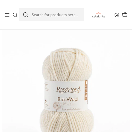
Enviamos a todo Chile
Ver Política de Despachos
Home
Yarns
By Brand
Rosarios 4
Autumn/Winter
Bio Wool