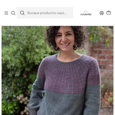
Enviamos a todo Chile
Ver Política de Despachos
Inicio
Patrones
Patrones en Español
Traful Sweater - Patrón de Tejido