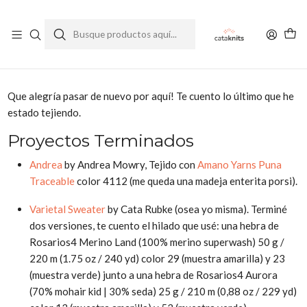
Enviamos a todo Chile
Ver Política de Despachos
Inicio
Blog
Podcast Ep. 22 – El del Varietal Sweater y el Cardigan Andrea
Que alegría pasar de nuevo por aquí! Te cuento lo último que he
estado tejiendo.
Proyectos Terminados
Andrea
by Andrea Mowry, Tejido con
Amano Yarns Puna
Traceable
color 4112 (me queda una madeja enterita porsi).
Varietal Sweater
by Cata Rubke (osea yo misma). Terminé
dos versiones, te cuento el hilado que usé: una hebra de
Rosarios4 Merino Land (100% merino superwash) 50 g /
220 m (1.75 oz / 240 yd) color 29 (muestra amarilla) y 23
(muestra verde) junto a una hebra de Rosarios4 Aurora
(70% mohair kid | 30% seda) 25 g / 210 m (0,88 oz / 229 yd)