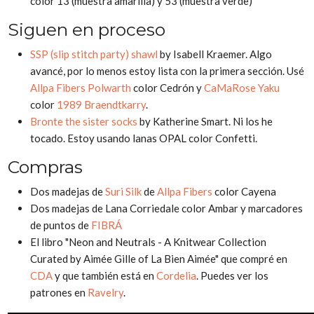
color 13 (muestra amarilla) y 53 (muestra verde)
Siguen en proceso
SSP (slip stitch party) shawl
by Isabell Kraemer. Algo
avancé, por lo menos estoy lista con la primera sección. Usé
Allpa Fibers Polwarth
color Cedrón y
CaMaRose Yaku
color
1989 Braendtkarry
.
Bronte the sister socks
by Katherine Smart. Ni los he
tocado. Estoy usando lanas OPAL color Confetti.
Compras
Dos madejas de
Suri Silk
de
Allpa Fibers
color Cayena
Dos madejas de Lana Corriedale color Ambar y marcadores
de puntos de
FIBRÁ
El libro "Neon and Neutrals - A Knitwear Collection
Curated by Aimée Gille of La Bien Aimée" que compré en
CDA
y que también está en
Cordelia
. Puedes ver los
patrones en
Ravelry
.