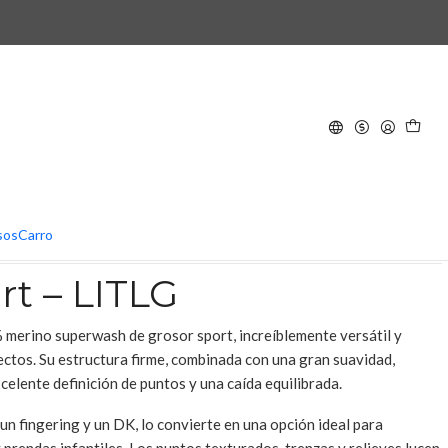
– LITLG
nbow
Shield
AR AL CARRO
COMPRAR AHORA
sos
Carro
rt – LITLG
 merino superwash de grosor sport, increíblemente versátil y
ectos. Su estructura firme, combinada con una gran suavidad,
celente definición de puntos y una caída equilibrada.
un fingering y un DK, lo convierte en una opción ideal para