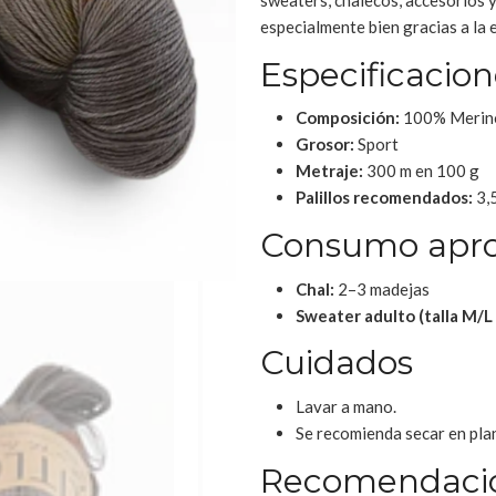
sweaters, chalecos, accesorios y
especialmente bien gracias a la e
Especificacion
Composición:
100% Merin
Grosor:
Sport
Metraje:
300 m en 100 g
Palillos recomendados:
3,
Consumo apr
Chal:
2–3 madejas
Sweater adulto (talla M/L 
Cuidados
Lavar a mano.
Se recomienda secar en plan
Recomendaci