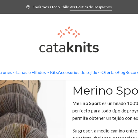
Inicio
Lanas e Hilados
Por Grosor
[2] Sport
Merino Sport – LITLG
Enviamos a todo Chile
Ver Política de Despachos
Merino Sport 
SELECCIONA EL COLOR
Corrode
Floral
Moo
AGREG
Cantidad
trones
Lanas e Hilados
Kits
Accesorios de tejido
Ofertas
Blog
Recur
DESCRIPCIÓN
Merino Spo
Merino Sport
es un hilado 100%
perfecto para todo tipo de proy
permite obtener un tejido con ex
Su grosor, a medio camino entre 