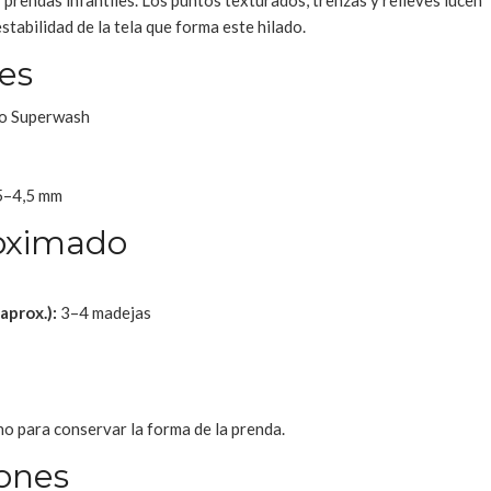
 prendas infantiles. Los puntos texturados, trenzas y relieves lucen
stabilidad de la tela que forma este hilado.
es
o Superwash
5–4,5 mm
oximado
aprox.):
3–4 madejas
o para conservar la forma de la prenda.
ones