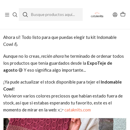
Enviamos a todo Chile
Ver Política de Despachos
Inicio
Blog
✨ Kit Indomable Cowl actualizado y listo para tejer!
Ahora sí! Todo listo para que puedas elegir tu kit Indomable
Cowl 💪
Aunque no lo creas,
recién ahora
he terminado de ordenar todos
los productos que tenía guardados desde la
ExpoTeje de
agosto
😅 Y eso significa algo importante...
¡Ya pude actualizar el stock disponible para tejer el
Indomable
Cowl
!
Volvieron varios colores preciosos que habían estado fuera de
stock, así que si estabas esperando tu favorito, este es el
momento de mirar en la web: 👉
cataknits.com