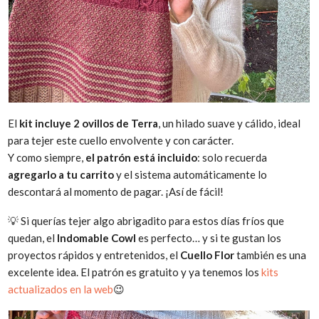
El
kit incluye 2 ovillos de Terra
, un hilado suave y cálido, ideal
para tejer este cuello envolvente y con carácter.
Y como siempre,
el patrón está incluido
: solo recuerda
agregarlo a tu carrito
y el sistema automáticamente lo
descontará al momento de pagar. ¡Así de fácil!
💡 Si querías tejer algo abrigadito para estos días fríos que
quedan, el
Indomable Cowl
es perfecto… y si te gustan los
proyectos rápidos y entretenidos, el
Cuello Flor
también es una
excelente idea. El patrón es gratuito y ya tenemos los
kits
actualizados en la web
😉