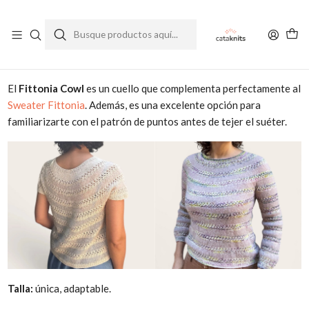
Enviamos a todo Chile
Ver Política de Despachos
Inicio
Patrones Gratuitos
Fittonia Cowl - Patrón Gratuito
El
Fittonia Cowl
es un cuello que complementa perfectamente al
Sweater Fittonia
. Además, es una excelente opción para
familiarizarte con el patrón de puntos antes de tejer el suéter.
Talla:
única, adaptable.