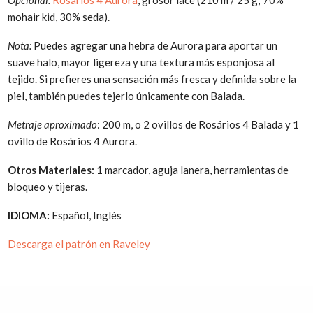
Opcional:
Rosários 4 Aurora
, grosor lace (210 m / 25 g; 70%
mohair kid, 30% seda).
Nota:
Puedes agregar una hebra de Aurora para aportar un
suave halo, mayor ligereza y una textura más esponjosa al
tejido. Si prefieres una sensación más fresca y definida sobre la
piel, también puedes tejerlo únicamente con Balada.
Metraje aproximado
: 200 m, o 2 ovillos de Rosários 4 Balada y 1
ovillo de Rosários 4 Aurora.
Otros Materiales:
1 marcador, aguja lanera, herramientas de
bloqueo y tijeras.
IDIOMA:
Español, Inglés
Descarga el patrón en Raveley