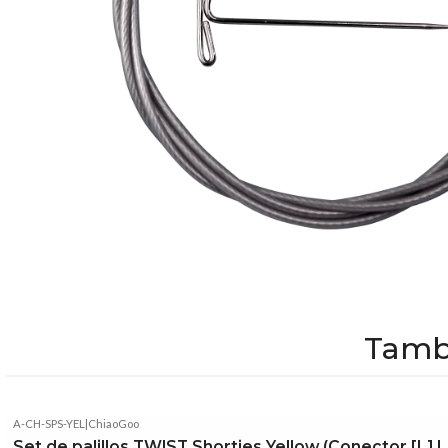
Tambi
A-CH-SPS-YEL
|
ChiaoGoo
Set de palillos TWIST Shorties Yellow (Conector [L]