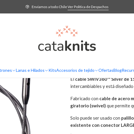
 de tejido
ChiaoGoo
Cable para palillos intercambiables SWIV360 Silver
Enviamos a todo Chile
Ver Política de Despachos
Cable para pa
SWIV360 Silve
AGREG
Cantidad
DESCRIPCIÓN
Cable ChiaoG
trones
Lanas e Hilados
Kits
Accesorios de tejido
Ofertas
Blog
Recur
El
cable SWIV360™ Silver de 1
intercambiables y está diseñado
Fabricado con
cable de acero m
giratorio (swivel)
que permite qu
Solo puede ser usado con
palill
existente con conector LARG