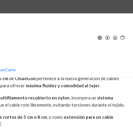
 15cm - Conector L
lillos intercambiables
r 15cm - Conector L
AR AL CARRO
COMPRAR AHORA
oo SWIV360™ Silver 15 cm
sos
Carro
5 cm
de
ChiaoGoo
pertenece a la nueva generación de cables
 para ofrecer
máxima fluidez y comodidad al tejer
.
ultifilamento recubierto en nylon
, incorpora un
sistema
e el cable rote libremente, evitando torsiones durante el tejido.
os cortos de 5 cm o 8 cm
, o como
extensión para un cable
E